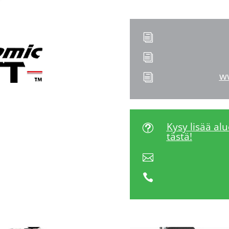
i
i
w
i
Kysy lisää al
t
tästä!

