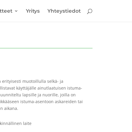
tteet
Yritys
Yhteystiedot
 erityisesti muotoillulla selkä- ja
listavat käyttäjälle ainutlaatuisen istuma-
uunniteltu lapsille ja nuorille, joilla on
hdikkääseen istuma-asentoon askareiden tai
en aikana.
kinnällinen laite