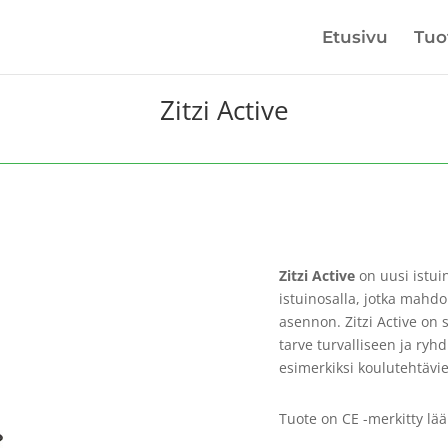
Etusivu
Tuo
Zitzi Active
Zitzi Active
on uusi istuin
istuinosalla, jotka mahdol
asennon.
Zitzi Active
on s
tarve turvalliseen ja ry
esimerkiksi koulutehtävi
Tuote on CE -merkitty lää