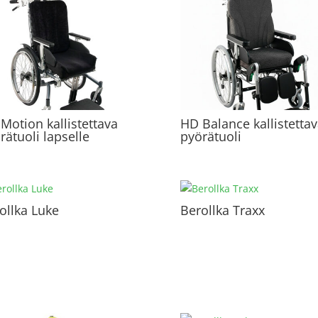
Motion kallistettava
HD Balance kallistetta
rätuoli lapselle
pyörätuoli
ollka Luke
Berollka Traxx