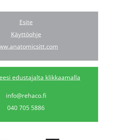
Esite
Käyttöohje
ww.anatomicsitt.com
ueesi edustajalta klikkaamalla
info@rehaco.fi
040 705 5886